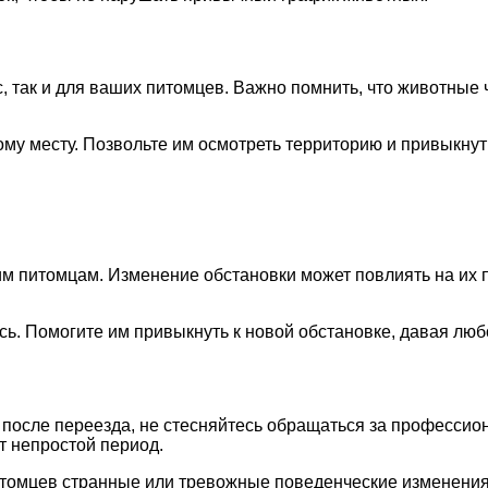
, так и для ваших питомцев. Важно помнить, что животные
му месту. Позвольте им осмотреть территорию и привыкнут
м питомцам. Изменение обстановки может повлиять на их п
ь. Помогите им привыкнуть к новой обстановке, давая любо
в после переезда, не стесняйтесь обращаться за професси
т непростой период.
 питомцев странные или тревожные поведенческие изменен