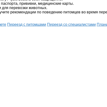
паспорта, прививки, медицинские карты.
и для перевозки животных.
учите рекомендации по поведению питомцев во время пере
лете
Переезд с питомцами
Переезд со специалистами
План