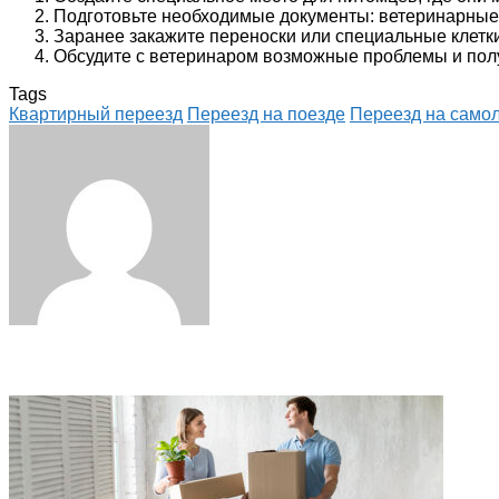
Подготовьте необходимые документы: ветеринарные 
Заранее закажите переноски или специальные клетк
Обсудите с ветеринаром возможные проблемы и пол
Tags
Квартирный переезд
Переезд на поезде
Переезд на само
Facebook
Twitter
LinkedIn
Tumblr
Pinterest
Reddit
VKontakte
Odnoklassniki
Skype
WhatsApp
Telegram
Viber
Share
Print
via
Email
Related Articles